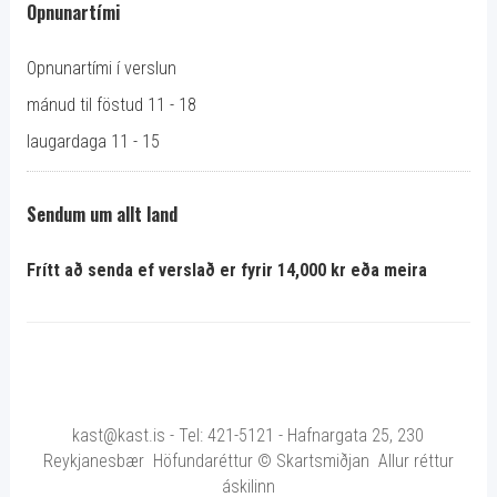
Opnunartími
Opnunartími í verslun
mánud til föstud 11 - 18
laugardaga 11 - 15
Sendum um allt land
Frítt að senda ef verslað er fyrir 14,000 kr eða meira
kast@kast.is - Tel: 421-5121 - Hafnargata 25, 230
Reykjanesbær Höfundaréttur © Skartsmiðjan Allur réttur
áskilinn