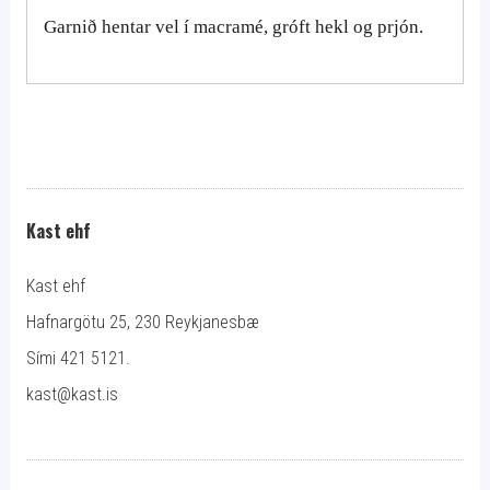
Garnið hentar vel í macramé, gróft hekl og prjón.
Kast ehf
Kast ehf
Hafnargötu 25, 230 Reykjanesbæ
Sími 421 5121.
kast@kast.is