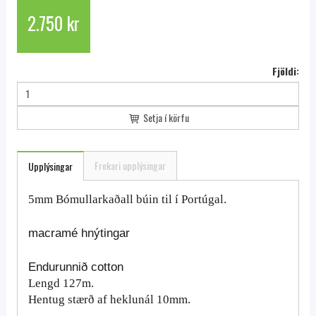
2.750 kr
Fjöldi:
Setja í körfu
Frekari upplýsingar
Upplýsingar
5mm Bómullarkaðall búin til í Portúgal.
macramé hnýtingar
Endurunnið cotton
Lengd 127m.
Hentug stærð af heklunál 10mm.