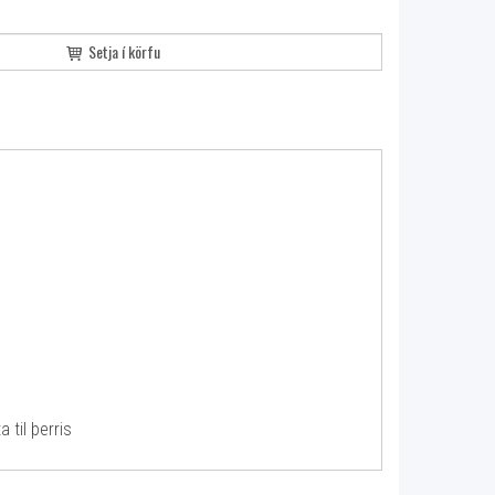
Setja í körfu
 til þerris