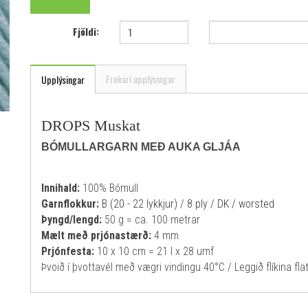
Fjöldi:
Frekari upplýsingar
Upplýsingar
DROPS Muskat
BÓMULLARGARN MEÐ AUKA GLJÁA
Innihald:
100% Bómull
Garnflokkur:
B (20 - 22 lykkjur) / 8 ply / DK / worsted
Þyngd/lengd:
50 g = ca. 100 metrar
Mælt með prjónastærð:
4 mm
Prjónfesta:
10 x 10 cm = 21 l x 28 umf
Þvoið í þvottavél með vægri vindingu 40°C / Leggið flíkina flata