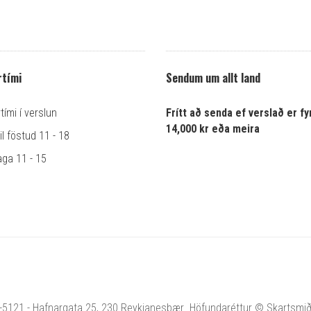
tími
Sendum um allt land
ími í verslun
Frítt að senda ef verslað er fyr
14,000 kr eða meira
l föstud 11 - 18
ga 11 - 15
1-5121 - Hafnargata 25, 230 Reykjanesbær Höfundaréttur © Skartsmiðja