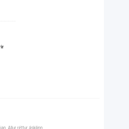
ir
n Allur réttur áskilinn