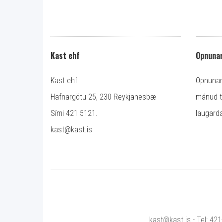
Kast ehf
Opnunar
Kast ehf
Opnunart
Hafnargötu 25, 230 Reykjanesbæ
mánud ti
Sími 421 5121.
laugarda
kast@kast.is
kast@kast.is - Tel: 42