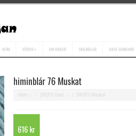
HEIM
VÖRUR
UM OKKUR
SKILMÁLAR
HAFA SAMBAND
himinblár 76 Muskat
Heim
DROPS Garn
DROPS Muskat
616 kr