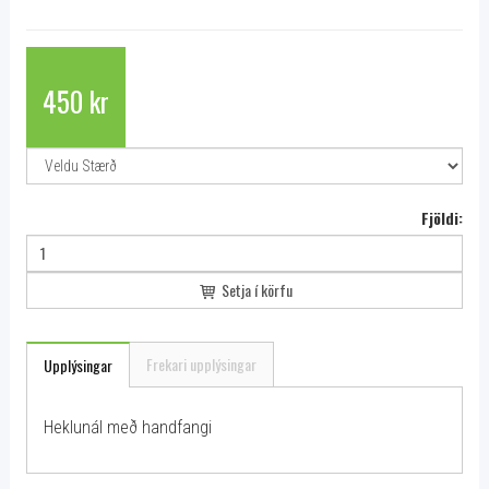
450 kr
Fjöldi:
Setja í körfu
Frekari upplýsingar
Upplýsingar
Heklunál með handfangi