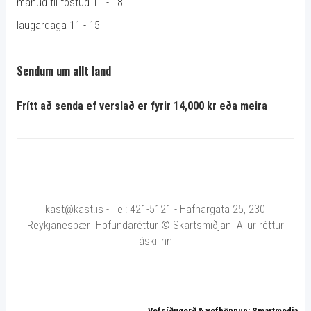
mánud til föstud 11 - 18
laugardaga 11 - 15
Sendum um allt land
Frítt að senda ef verslað er fyrir 14,000 kr eða meira
kast@kast.is - Tel: 421-5121 - Hafnargata 25, 230
Reykjanesbær Höfundaréttur © Skartsmiðjan Allur réttur
áskilinn
Vefsíðugerð & vefhönnun: Smartmedia