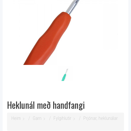
Heklunál með handfangi
Heim
Garn
Fylgihlutir
Prjónar, heklunálar