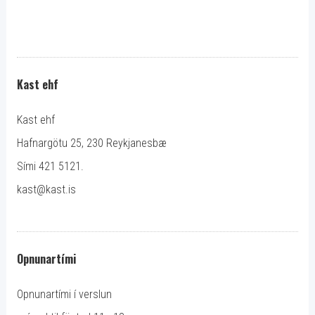
Kast ehf
Kast ehf
Hafnargötu 25, 230 Reykjanesbæ
Sími 421 5121.
kast@kast.is
Opnunartími
Opnunartími í verslun