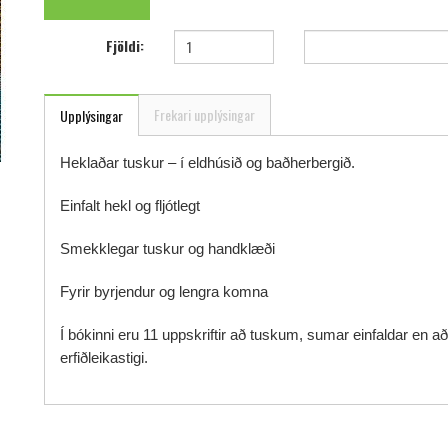
Fjöldi:
Frekari upplýsingar
Upplýsingar
Heklaðar tuskur – í eldhúsið og baðherbergið.
Einfalt hekl og fljótlegt
Smekklegar tuskur og handklæði
Fyrir byrjendur og lengra komna
Í bókinni eru 11 uppskriftir að tuskum, sumar einfaldar en að
erfiðleikastigi.