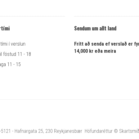
tími
Sendum um allt land
ími í verslun
Frítt að senda ef verslað er fyr
14,000 kr eða meira
l föstud 11 - 18
ga 11 - 15
1-5121 - Hafnargata 25, 230 Reykjanesbær Höfundaréttur © Skartsmiðja