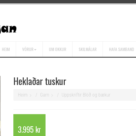
HEIM
VÖRUR
UM OKKUR
SKILMÁLAR
HAFA SAMBAND
Heklaðar tuskur
Heim
Garn
Uppskriftir Blöð og bækur
3.995 kr