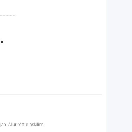
ir
n Allur réttur áskilinn