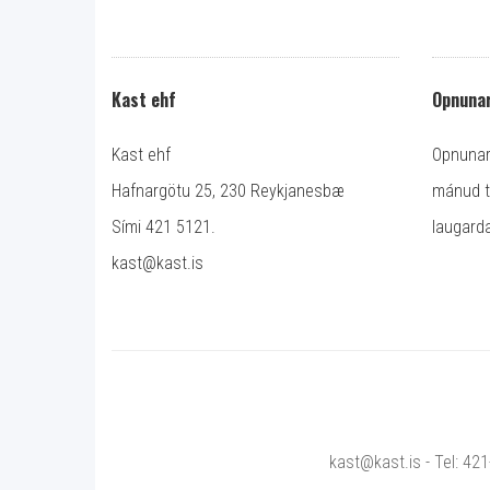
Kast ehf
Opnunar
Kast ehf
Opnunart
Hafnargötu 25, 230 Reykjanesbæ
mánud ti
Sími 421 5121.
laugarda
kast@kast.is
kast@kast.is - Tel: 42