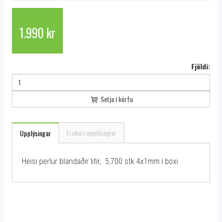
1.990 kr
Fjöldi:
Setja í körfu
Frekari upplýsingar
Upplýsingar
Heisi perlur blandaðir litir, 5,700 stk 4x1mm í boxi