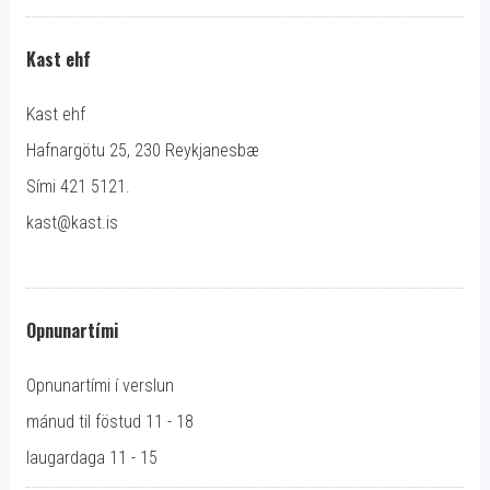
Kast ehf
Kast ehf
Hafnargötu 25, 230 Reykjanesbæ
Sími 421 5121.
kast@kast.is
Opnunartími
Opnunartími í verslun
mánud til föstud 11 - 18
laugardaga 11 - 15