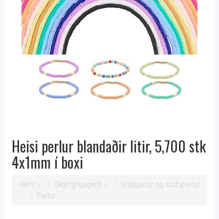
Heisi perlur blandaðir litir, 5,700 stk
4x1mm í boxi
Heim
Skartgripagerð
Smáperlur og stafaperlur
Perlur