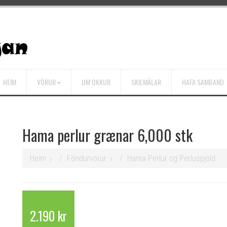
HEIM
VÖRUR
UM OKKUR
SKILMÁLAR
HAFA SAMBAND
Hama perlur grænar 6,000 stk
Heim
Föndurvörur
Hama Perlur og Perluspjöld
2.190 kr