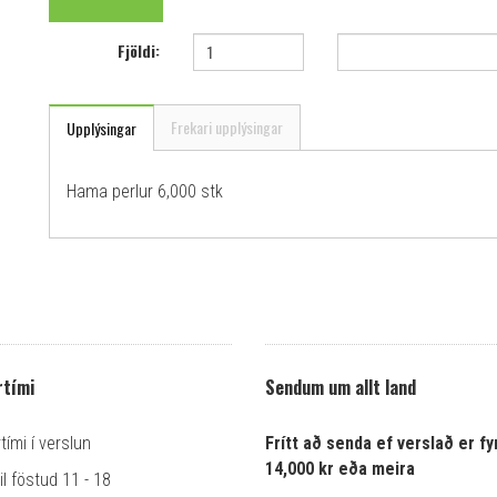
Fjöldi:
Frekari upplýsingar
Upplýsingar
Hama perlur 6,000 stk
tími
Sendum um allt land
ími í verslun
Frítt að senda ef verslað er fyr
14,000 kr eða meira
l föstud 11 - 18