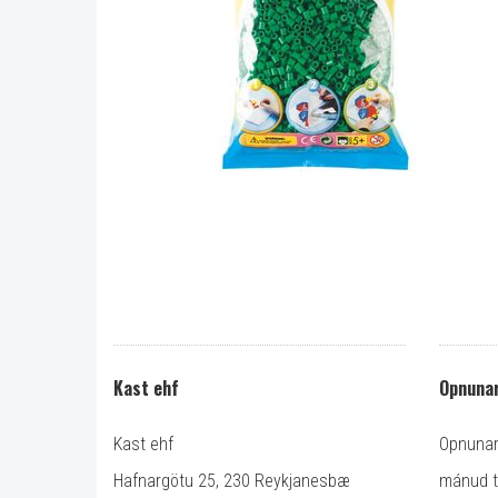
Kast ehf
Opnunar
Kast ehf
Opnunart
Hafnargötu 25, 230 Reykjanesbæ
mánud ti