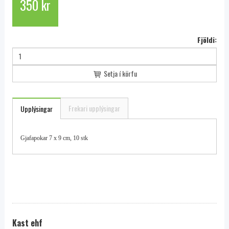
350 kr
Fjöldi:
Setja í körfu
Frekari upplýsingar
Upplýsingar
Gjafapokar 7 x 9 cm, 10 stk
Kast ehf