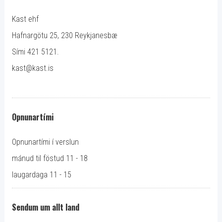
Kast ehf
Hafnargötu 25, 230 Reykjanesbæ
Sími 421 5121.
kast@kast.is
Opnunartími
Opnunartími í verslun
mánud til föstud 11 - 18
laugardaga 11 - 15
Sendum um allt land