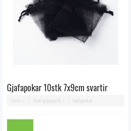
Gjafapokar 10stk 7x9cm svartir
Heim
Skartgripagerð
Gjafapokar