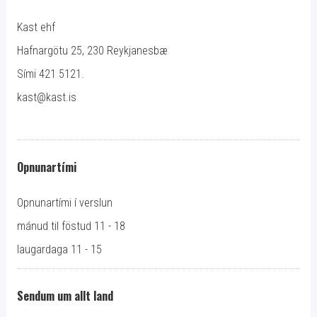
Kast ehf
Hafnargötu 25, 230 Reykjanesbæ
Sími 421 5121.
kast@kast.is
Opnunartími
Opnunartími í verslun
mánud til föstud 11 - 18
laugardaga 11 - 15
Sendum um allt land