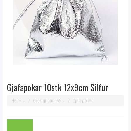
Gjafapokar 10stk 12x9cm Silfur
Heim
Skartgripagerð
Gjafapokar