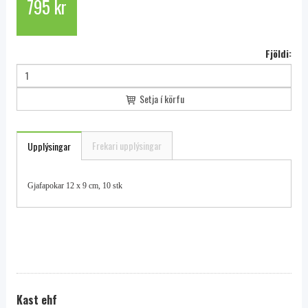
795 kr
Fjöldi:
Setja í körfu
Frekari upplýsingar
Upplýsingar
Gjafapokar 12 x 9 cm, 10 stk
Kast ehf