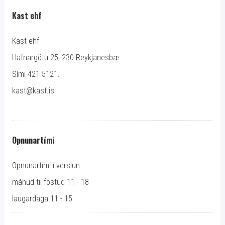
Kast ehf
Kast ehf
Hafnargötu 25, 230 Reykjanesbæ
Sími 421 5121.
kast@kast.is
Opnunartími
Opnunartími í verslun
mánud til föstud 11 - 18
laugardaga 11 - 15