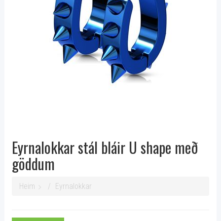
Eyrnalokkar stál bláir U shape með
göddum
Heim
Eyrnalokkar