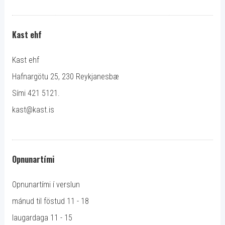
Kast ehf
Kast ehf
Hafnargötu 25, 230 Reykjanesbæ
Sími 421 5121.
kast@kast.is
Opnunartími
Opnunartími í verslun
mánud til föstud 11 - 18
laugardaga 11 - 15