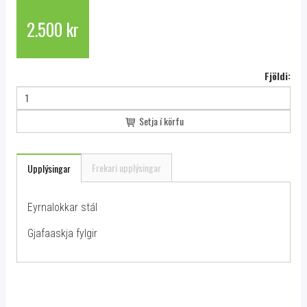
2.500 kr
Fjöldi:
Setja í körfu
Frekari upplýsingar
Upplýsingar
Eyrnalokkar stál
Gjafaaskja fylgir