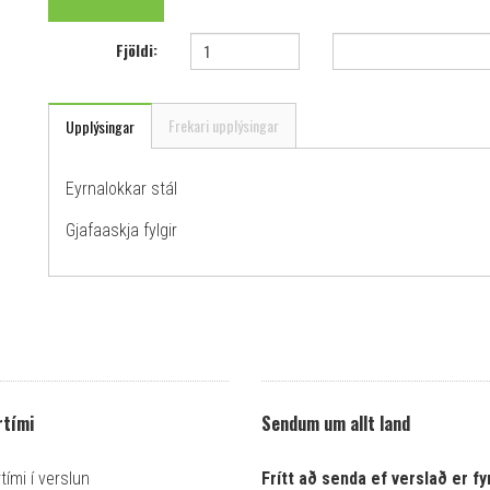
Fjöldi:
Frekari upplýsingar
Upplýsingar
Eyrnalokkar stál
Gjafaaskja fylgir
tími
Sendum um allt land
ími í verslun
Frítt að senda ef verslað er fyr