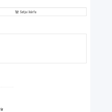
Setja í körfu
ir