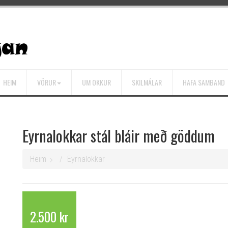
HEIM
VÖRUR
UM OKKUR
SKILMÁLAR
HAFA SAMBAND
Eyrnalokkar stál bláir með göddum
Heim
Eyrnalokkar
2.500 kr