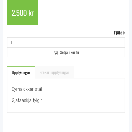
2.500 kr
Fjöldi:
Setja í körfu
Frekari upplýsingar
Upplýsingar
Eyrnalokkar stál
Gjafaaskja fylgir