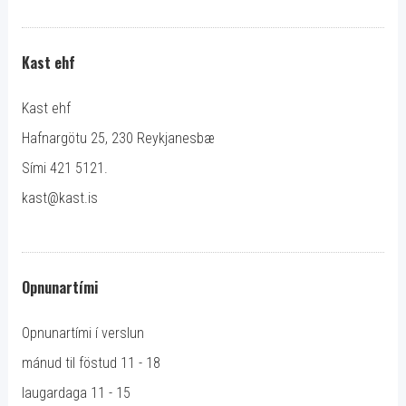
Kast ehf
Kast ehf
Hafnargötu 25, 230 Reykjanesbæ
Sími 421 5121.
kast@kast.is
Opnunartími
Opnunartími í verslun
mánud til föstud 11 - 18
laugardaga 11 - 15