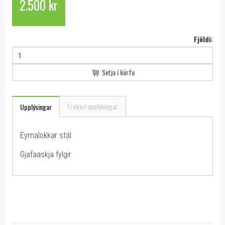
2.500 kr
Fjöldi:
Setja í körfu
Frekari upplýsingar
Upplýsingar
Eyrnalokkar stál
Gjafaaskja fylgir