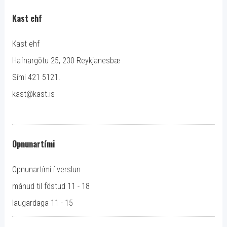
Kast ehf
Kast ehf
Hafnargötu 25, 230 Reykjanesbæ
Sími 421 5121.
kast@kast.is
Opnunartími
Opnunartími í verslun
mánud til föstud 11 - 18
laugardaga 11 - 15