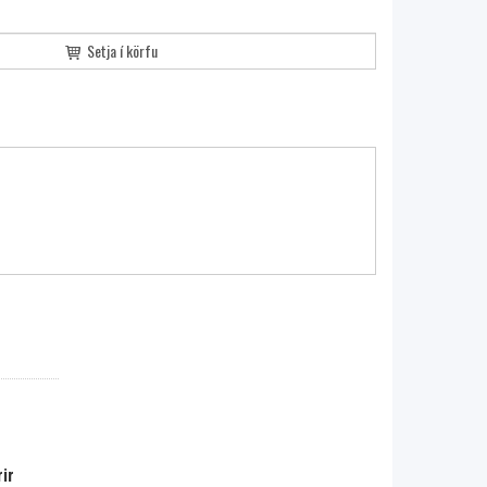
Setja í körfu
ir