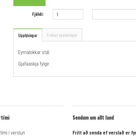
Fjöldi:
Frekari upplýsingar
Upplýsingar
Eyrnalokkar stál
Gjafaaskja fylgir
tími
Sendum um allt land
ími í verslun
Frítt að senda ef verslað er fyr