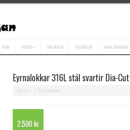
HEIM
VÖRUR
UM OKKUR
SKILMÁLAR
HAFA SAMBAND
Eyrnalokkar 316L stál svartir Dia-Cu
Heim
Eyrnalokkar
2.500 kr