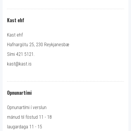
Kast ehf
Kast ehf
Hafnargötu 25, 230 Reykjanesbæ
Sími 421 5121.
kast@kast.is
Opnunartími
Opnunartími í verslun
mánud til föstud 11 - 18
laugardaga 11 - 15