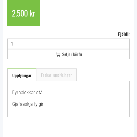
2.500 kr
Fjöldi:
Setja í körfu
Frekari upplýsingar
Upplýsingar
Eyrnalokkar stál
Gjafaaskja fylgir