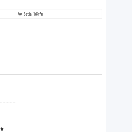
Setja í körfu
ir