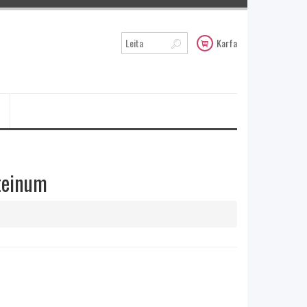
Karfa
teinum