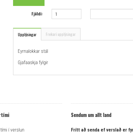
Fjöldi:
Frekari upplýsingar
Upplýsingar
Eyrnalokkar stál
Gjafaaskja fylgir
tími
Sendum um allt land
ími í verslun
Frítt að senda ef verslað er fyr