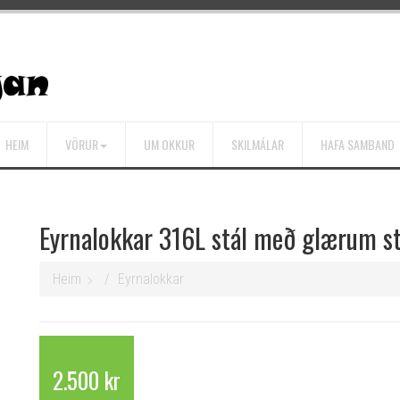
HEIM
VÖRUR
UM OKKUR
SKILMÁLAR
HAFA SAMBAND
Eyrnalokkar 316L stál með glærum s
Heim
Eyrnalokkar
2.500 kr