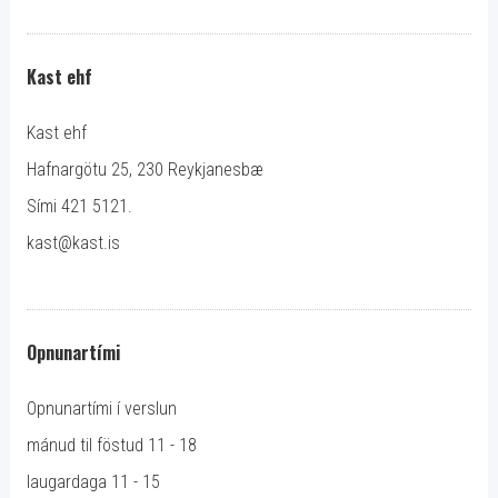
Kast ehf
Kast ehf
Hafnargötu 25, 230 Reykjanesbæ
Sími 421 5121.
kast@kast.is
Opnunartími
Opnunartími í verslun
mánud til föstud 11 - 18
laugardaga 11 - 15