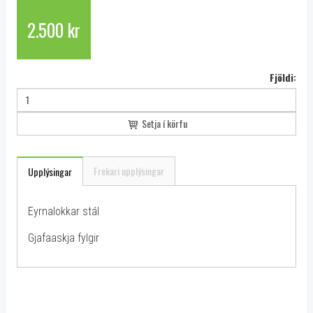
2.500 kr
Fjöldi:
Setja í körfu
Frekari upplýsingar
Upplýsingar
Eyrnalokkar stál
Gjafaaskja fylgir