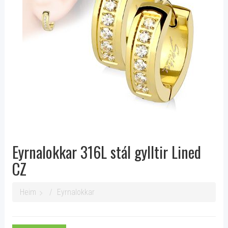
Eyrnalokkar 316L stál gylltir Lined
CZ
Heim
Eyrnalokkar