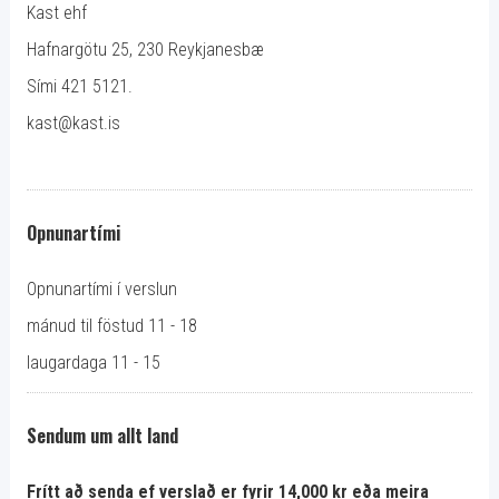
Kast ehf
Hafnargötu 25, 230 Reykjanesbæ
Sími 421 5121.
kast@kast.is
Opnunartími
Opnunartími í verslun
mánud til föstud 11 - 18
laugardaga 11 - 15
Sendum um allt land
Frítt að senda ef verslað er fyrir 14,000 kr eða meira