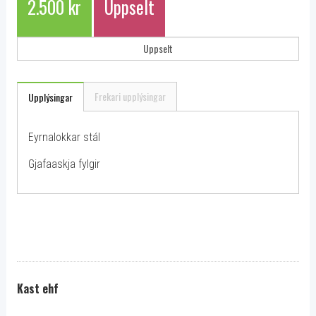
2.500 kr
Uppselt
Uppselt
Frekari upplýsingar
Upplýsingar
Eyrnalokkar stál
Gjafaaskja fylgir
Kast ehf