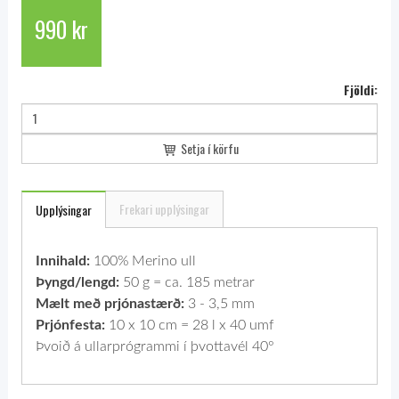
990 kr
Fjöldi:
Setja í körfu
Frekari upplýsingar
Upplýsingar
Innihald:
100% Merino ull
Þyngd/lengd:
50 g = ca. 185 metrar
Mælt með prjónastærð:
3 - 3,5 mm
Prjónfesta:
10 x 10 cm = 28 l x 40 umf
Þvoið á ullarprógrammi í þvottavél 40°