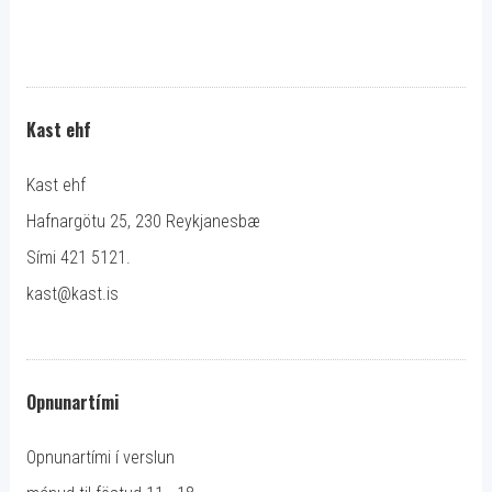
Kast ehf
Kast ehf
Hafnargötu 25, 230 Reykjanesbæ
Sími 421 5121.
kast@kast.is
Opnunartími
Opnunartími í verslun