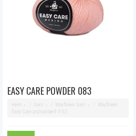
EASY CARE POWDER 083
Heim
Garn
Mayflower Garn
Mayflower
Easy Care prjónastærð 3-3,5