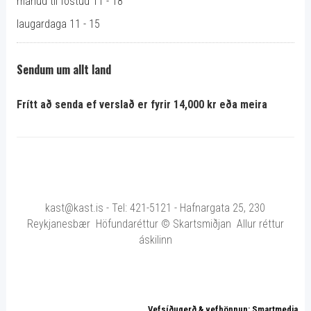
mánud til föstud 11 - 18
laugardaga 11 - 15
Sendum um allt land
Frítt að senda ef verslað er fyrir 14,000 kr eða meira
kast@kast.is - Tel: 421-5121 - Hafnargata 25, 230
Reykjanesbær Höfundaréttur © Skartsmiðjan Allur réttur
áskilinn
Vefsíðugerð & vefhönnun: Smartmedia