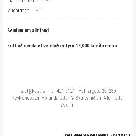
mánud til föstud 11 - 18
laugardaga 11 - 15
Sendum um allt land
Frítt að senda ef verslað er fyrir 14,000 kr eða meira
kast@kast.is - Tel: 421-5121 - Hafnargata 25, 230
Reykjanesbær Höfundaréttur © Skartsmiðjan Allur réttur
áskilinn
Vefsíðugerð & vefhönnun: Smartmedia