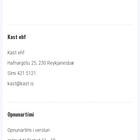
Kast ehf
Kast ehf
Hafnargötu 25, 230 Reykjanesbæ
Sími 421 5121.
kast@kast.is
Opnunartími
Opnunartími í verslun