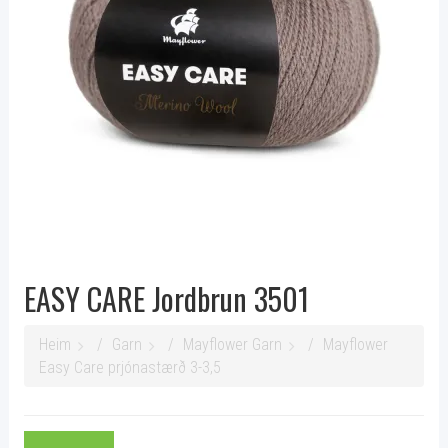
EASY CARE Jordbrun 3501
Heim
Garn
Mayflower Garn
Mayflower
Easy Care prjónastærð 3-3,5