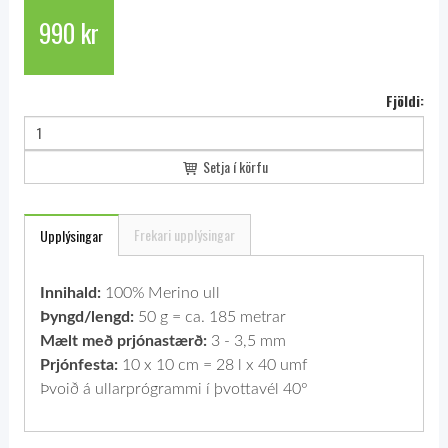
990 kr
Fjöldi:
Setja í körfu
Frekari upplýsingar
Upplýsingar
Innihald:
100% Merino ull
Þyngd/lengd:
50 g = ca. 185 metrar
Mælt með prjónastærð:
3 - 3,5 mm
Prjónfesta:
10 x 10 cm = 28 l x 40 umf
Þvoið á ullarprógrammi í þvottavél 40°