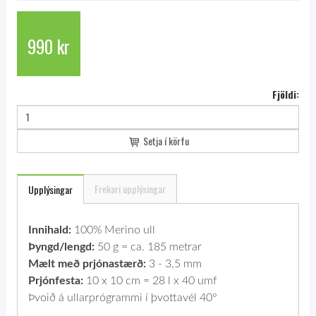
990 kr
Fjöldi:
Setja í körfu
Frekari upplýsingar
Upplýsingar
Innihald:
100% Merino ull
Þyngd/lengd:
50 g = ca. 185 metrar
Mælt með prjónastærð:
3 - 3,5 mm
Prjónfesta:
10 x 10 cm = 28 l x 40 umf
Þvoið á ullarprógrammi í þvottavél 40°