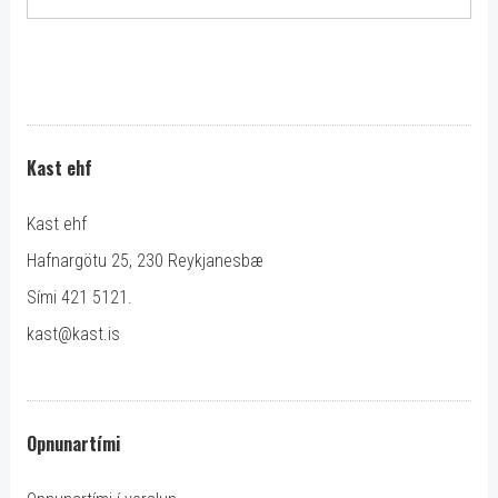
Kast ehf
Kast ehf
Hafnargötu 25, 230 Reykjanesbæ
Sími 421 5121.
kast@kast.is
Opnunartími