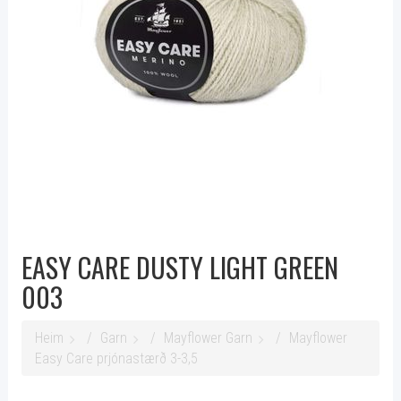
EASY CARE DUSTY LIGHT GREEN
003
Heim
Garn
Mayflower Garn
Mayflower
Easy Care prjónastærð 3-3,5