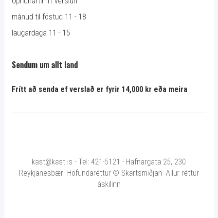
Opnunartími í verslun
mánud til föstud 11 - 18
laugardaga 11 - 15
Sendum um allt land
Frítt að senda ef verslað er fyrir 14,000 kr eða meira
kast@kast.is - Tel: 421-5121 - Hafnargata 25, 230
Reykjanesbær Höfundaréttur © Skartsmiðjan Allur réttur
áskilinn