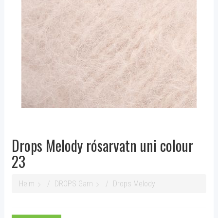
Drops Melody rósarvatn uni colour
23
Heim
DROPS Garn
Drops Melody