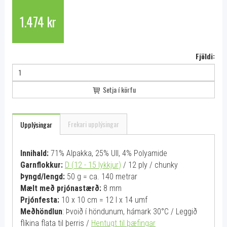
1.474 kr
Fjöldi:
Setja í körfu
Frekari upplýsingar
Upplýsingar
Innihald:
71% Alpakka, 25% Ull, 4% Polyamide
Garnflokkur:
D (12 - 15 lykkjur
)
/ 12 ply / chunky
Þyngd/lengd:
50 g = ca. 140 metrar
Mælt með prjónastærð:
8 mm
Prjónfesta:
10 x 10 cm = 12 l x 14 umf
Meðhöndlun
: Þvoið í höndunum, hámark 30°C / Leggið
flíkina flata til þerris /
Hentugt til þæfingar