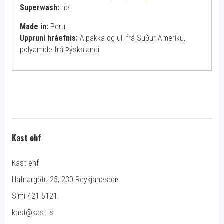
Superwash:
nei
Made in:
Peru
Uppruni hráefnis:
Alpakka og ull frá Suður Ameríku,
polyamide frá Þýskalandi
Kast ehf
Kast ehf
Hafnargötu 25, 230 Reykjanesbæ
Sími 421 5121.
kast@kast.is