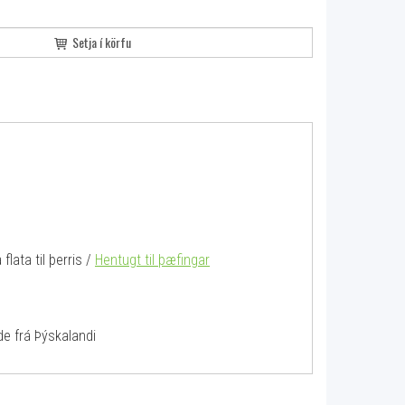
Setja í körfu
flata til þerris /
Hentugt til þæfingar
amide frá Þýskalandi