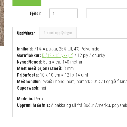
Fjöldi:
Frekari upplýsingar
Upplýsingar
Innihald:
71% Alpakka, 25% Ull, 4% Polyamide
Garnflokkur:
D (12 - 15 lykkjur
)
/ 12 ply / chunky
Þyngd/lengd:
50 g = ca. 140 metrar
Mælt með prjónastærð:
8 mm
Prjónfesta:
10 x 10 cm = 12 l x 14 umf
Meðhöndlun
: Þvoið í höndunum, hámark 30°C / Leggið flíkina 
Superwash:
nei
Made in:
Peru
Uppruni hráefnis:
Alpakka og ull frá Suður Ameríku, poly