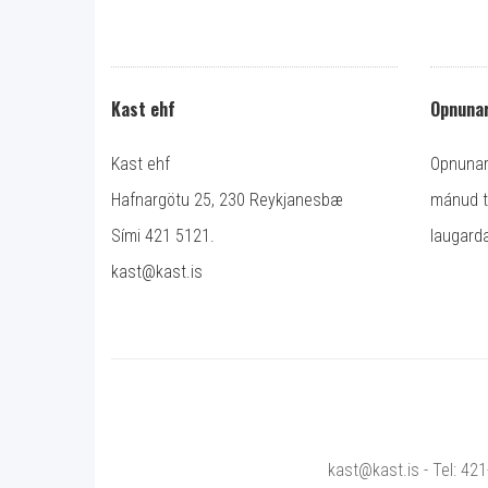
Kast ehf
Opnunar
Kast ehf
Opnunart
Hafnargötu 25, 230 Reykjanesbæ
mánud ti
Sími 421 5121.
laugarda
kast@kast.is
kast@kast.is - Tel: 42