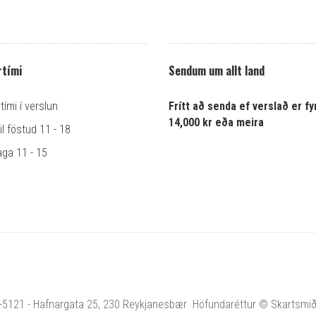
tími
Sendum um allt land
ími í verslun
Frítt að senda ef verslað er fyr
14,000 kr eða meira
l föstud 11 - 18
ga 11 - 15
1-5121 - Hafnargata 25, 230 Reykjanesbær Höfundaréttur © Skartsmiðja