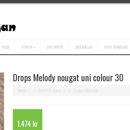
HEIM
VÖRUR
UM OKKUR
SKILMÁLAR
HAFA SAMBAND
Drops Melody nougat uni colour 30
Heim
DROPS Garn
Drops Melody
1.474 kr