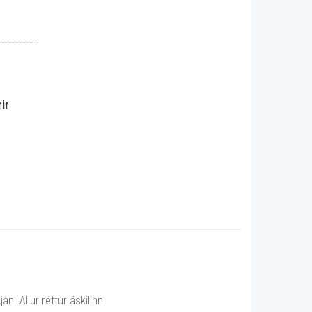
ir
n Allur réttur áskilinn