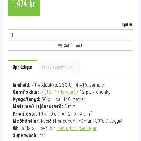
1.474 kr
Fjöldi:
Setja í körfu
Frekari upplýsingar
Upplýsingar
Innihald:
71% Alpakka, 25% Ull, 4% Polyamide
Garnflokkur:
D (12 - 15 lykkjur
)
/ 12 ply / chunky
Þyngd/lengd:
50 g = ca. 140 metrar
Mælt með prjónastærð:
8 mm
Prjónfesta:
10 x 10 cm = 12 l x 14 umf
Meðhöndlun
: Þvoið í höndunum, hámark 30°C / Leggið
flíkina flata til þerris /
Hentugt til þæfingar
Superwash:
nei