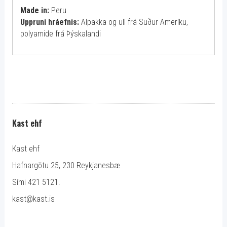
Made in:
Peru
Uppruni hráefnis:
Alpakka og ull frá Suður Ameríku,
polyamide frá Þýskalandi
Kast ehf
Kast ehf
Hafnargötu 25, 230 Reykjanesbæ
Sími 421 5121.
kast@kast.is