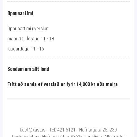
Opnunartími
Opnunartími í verslun
mánud til föstud 11 - 18
laugardaga 11 - 15
Sendum um allt land
Frítt að senda ef verslað er fyrir 14,000 kr eða meira
kast@kast.is - Tel: 421-5121 - Hafnargata 25, 230
Reykjanesbær Höfundaréttur © Skartsmiðjan Allur réttur