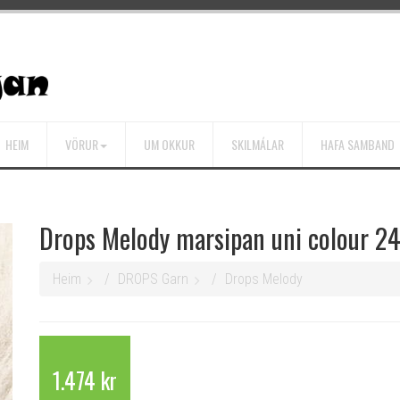
HEIM
VÖRUR
UM OKKUR
SKILMÁLAR
HAFA SAMBAND
Drops Melody marsipan uni colour 2
Heim
DROPS Garn
Drops Melody
1.474 kr