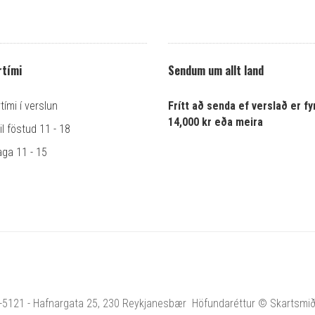
tími
Sendum um allt land
ími í verslun
Frítt að senda ef verslað er fyr
14,000 kr eða meira
l föstud 11 - 18
ga 11 - 15
1-5121 - Hafnargata 25, 230 Reykjanesbær Höfundaréttur © Skartsmiðja