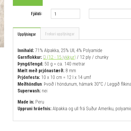
Fjöldi:
Frekari upplýsingar
Upplýsingar
Innihald:
71% Alpakka, 25% Ull, 4% Polyamide
Garnflokkur:
D (12 - 15 lykkjur
)
/ 12 ply / chunky
Þyngd/lengd:
50 g = ca. 140 metrar
Mælt með prjónastærð:
8 mm
Prjónfesta:
10 x 10 cm = 12 l x 14 umf
Meðhöndlun
: Þvoið í höndunum, hámark 30°C / Leggið flíkina 
Superwash:
nei
Made in:
Peru
Uppruni hráefnis:
Alpakka og ull frá Suður Ameríku, poly