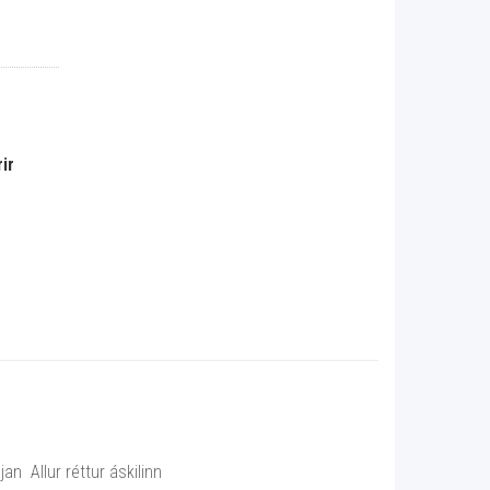
ir
n Allur réttur áskilinn