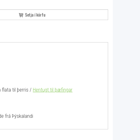
Setja í körfu
flata til þerris /
Hentugt til þæfingar
amide frá Þýskalandi