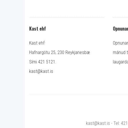
Kast ehf
Opnunar
Kast ehf
Opnunart
Hafnargötu 25, 230 Reykjanesbæ
mánud ti
Sími 421 5121.
laugarda
kast@kast.is
kast@kast.is - Tel: 42