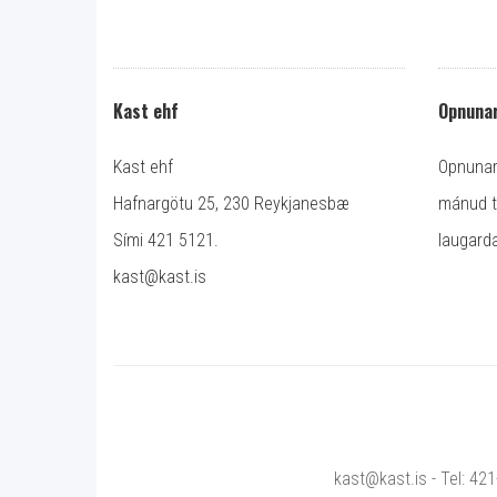
Kast ehf
Opnunar
Kast ehf
Opnunart
Hafnargötu 25, 230 Reykjanesbæ
mánud ti
Sími 421 5121.
laugarda
kast@kast.is
kast@kast.is - Tel: 42