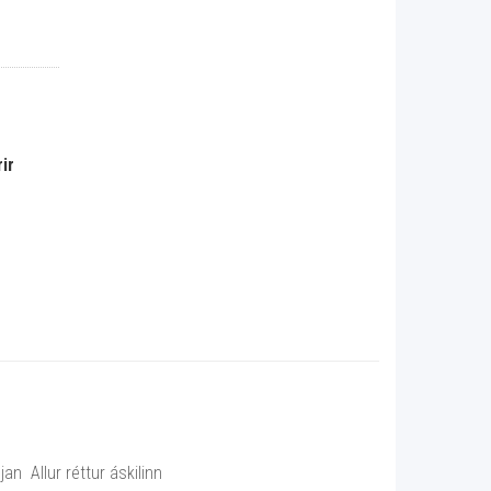
ir
n Allur réttur áskilinn