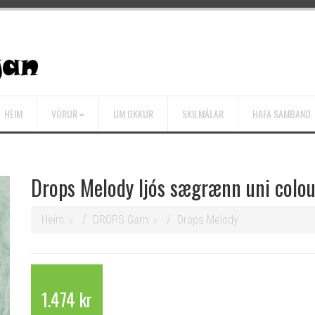
HEIM
VÖRUR
UM OKKUR
SKILMÁLAR
HAFA SAMBAND
Drops Melody ljós sægrænn uni colo
Heim
DROPS Garn
Drops Melody
1.474 kr