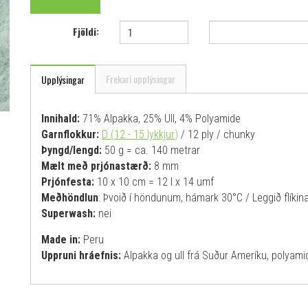
Fjöldi:
Frekari upplýsingar
Upplýsingar
Innihald:
71% Alpakka, 25% Ull, 4% Polyamide
Garnflokkur:
D (12 - 15 lykkjur
)
/ 12 ply / chunky
Þyngd/lengd:
50 g = ca. 140 metrar
Mælt með prjónastærð:
8 mm
Prjónfesta:
10 x 10 cm = 12 l x 14 umf
Meðhöndlun
: Þvoið í höndunum, hámark 30°C / Leggið flíkina 
Superwash:
nei
Made in:
Peru
Uppruni hráefnis:
Alpakka og ull frá Suður Ameríku, poly