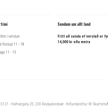
tími
Sendum um allt land
ími í verslun
Frítt að senda ef verslað er fyr
14,000 kr eða meira
l föstud 11 - 18
ga 11 - 15
1-5121 - Hafnargata 25, 230 Reykjanesbær Höfundaréttur © Skartsmiðja