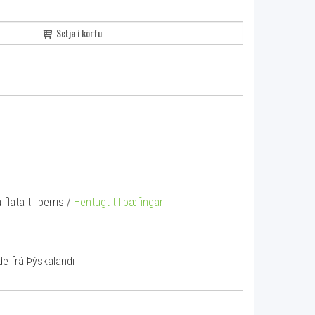
Setja í körfu
flata til þerris /
Hentugt til þæfingar
amide frá Þýskalandi