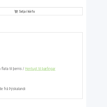
Setja í körfu
flata til þerris /
Hentugt til þæfingar
amide frá Þýskalandi