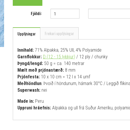
Fjöldi:
Frekari upplýsingar
Upplýsingar
Innihald:
71% Alpakka, 25% Ull, 4% Polyamide
Garnflokkur:
D (12 - 15 lykkjur
)
/ 12 ply / chunky
Þyngd/lengd:
50 g = ca. 140 metrar
Mælt með prjónastærð:
8 mm
Prjónfesta:
10 x 10 cm = 12 l x 14 umf
Meðhöndlun
: Þvoið í höndunum, hámark 30°C / Leggið flíkina 
Superwash:
nei
Made in:
Peru
Uppruni hráefnis:
Alpakka og ull frá Suður Ameríku, poly