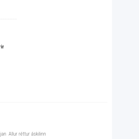
ir
n Allur réttur áskilinn