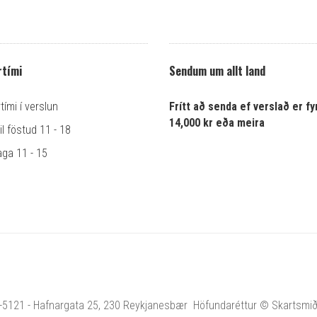
tími
Sendum um allt land
ími í verslun
Frítt að senda ef verslað er fyr
14,000 kr eða meira
l föstud 11 - 18
ga 11 - 15
1-5121 - Hafnargata 25, 230 Reykjanesbær Höfundaréttur © Skartsmiðja