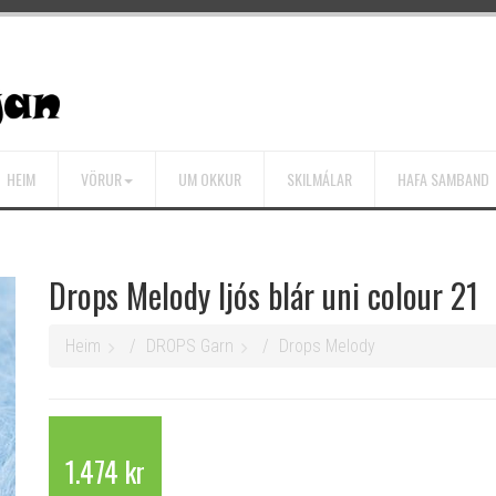
HEIM
VÖRUR
UM OKKUR
SKILMÁLAR
HAFA SAMBAND
Drops Melody ljós blár uni colour 21
Heim
DROPS Garn
Drops Melody
1.474 kr