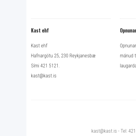
Kast ehf
Opnunar
Kast ehf
Opnunart
Hafnargötu 25, 230 Reykjanesbæ
mánud ti
Sími 421 5121.
laugarda
kast@kast.is
kast@kast.is - Tel: 42