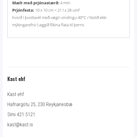
Mælt með prjónastærð:
4 mm
Prjónfesta:
10 x 10 cm = 21 l x 28 umf
Þvoið í þvottavél með vægri vindingu 40°C / Notið ekki
mýkingarefni/ Leggið flíkina flata til þerris
Kast ehf
Kast ehf
Hafnargötu 25, 230 Reykjanesbæ
Sími 421 5121.
kast@kast.is