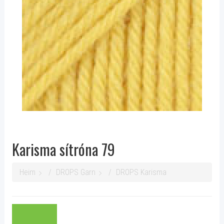
Karisma sítróna 79
Heim
DROPS Garn
DROPS Karisma