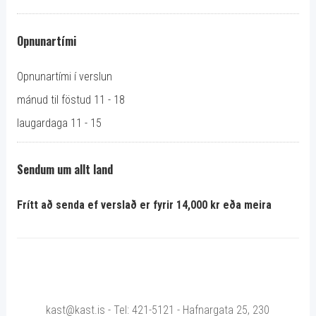
Opnunartími
Opnunartími í verslun
mánud til föstud 11 - 18
laugardaga 11 - 15
Sendum um allt land
Frítt að senda ef verslað er fyrir 14,000 kr eða meira
kast@kast.is - Tel: 421-5121 - Hafnargata 25, 230