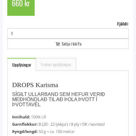
660 kr
Fjöldi:
Setja í körfu
Frekari upplýsingar
Upplýsingar
DROPS Karisma
SÍGILT ULLARBAND SEM HEFUR VERIÐ
MEÐHÖNDLAÐ TIL AÐ ÞOLA ÞVOTT Í
ÞVOTTAVÉL
Innihald:
100% Ull
Garnflokkur:
B (20 - 22 lykkjur) / 8 ply / DK / worsted
Þyngd/lengd:
50 g = ca. 100 metrar