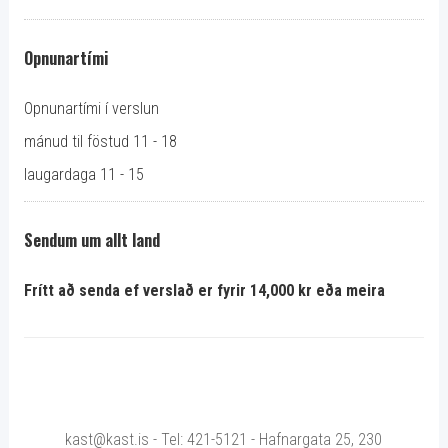
Opnunartími
Opnunartími í verslun
mánud til föstud 11 - 18
laugardaga 11 - 15
Sendum um allt land
Frítt að senda ef verslað er fyrir 14,000 kr eða meira
kast@kast.is - Tel: 421-5121 - Hafnargata 25, 230