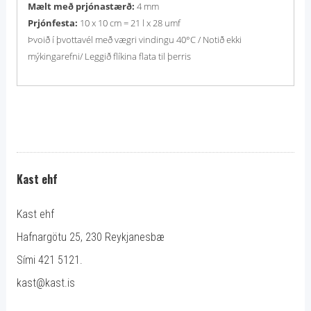
Mælt með prjónastærð:
4 mm
Prjónfesta:
10 x 10 cm = 21 l x 28 umf
Þvoið í þvottavél með vægri vindingu 40°C / Notið ekki
mýkingarefni/ Leggið flíkina flata til þerris
Kast ehf
Kast ehf
Hafnargötu 25, 230 Reykjanesbæ
Sími 421 5121.
kast@kast.is