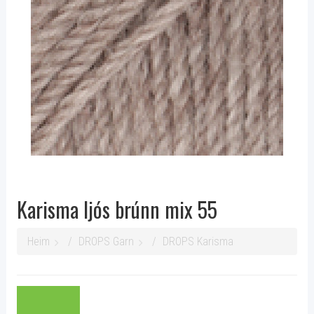
Karisma ljós brúnn mix 55
Heim
DROPS Garn
DROPS Karisma