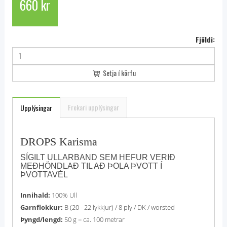
660 kr
Fjöldi:
Setja í körfu
Frekari upplýsingar
Upplýsingar
DROPS Karisma
SÍGILT ULLARBAND SEM HEFUR VERIÐ
MEÐHÖNDLAÐ TIL AÐ ÞOLA ÞVOTT Í
ÞVOTTAVÉL
Innihald:
100% Ull
Garnflokkur:
B (20 - 22 lykkjur) / 8 ply / DK / worsted
Þyngd/lengd:
50 g = ca. 100 metrar