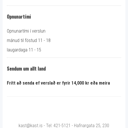
Opnunartími
Opnunartími í verslun
mánud til föstud 11 - 18
laugardaga 11 - 15
Sendum um allt land
Frítt að senda ef verslað er fyrir 14,000 kr eða meira
kast@kast.is - Tel: 421-5121 - Hafnargata 25, 230