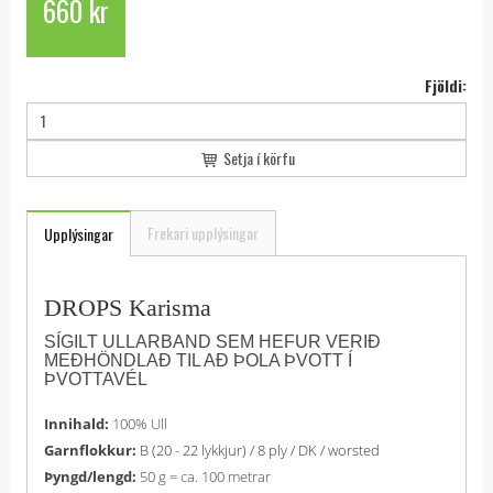
660 kr
Fjöldi:
Setja í körfu
Frekari upplýsingar
Upplýsingar
DROPS Karisma
SÍGILT ULLARBAND SEM HEFUR VERIÐ
MEÐHÖNDLAÐ TIL AÐ ÞOLA ÞVOTT Í
ÞVOTTAVÉL
Innihald:
100% Ull
Garnflokkur:
B (20 - 22 lykkjur) / 8 ply / DK / worsted
Þyngd/lengd:
50 g = ca. 100 metrar