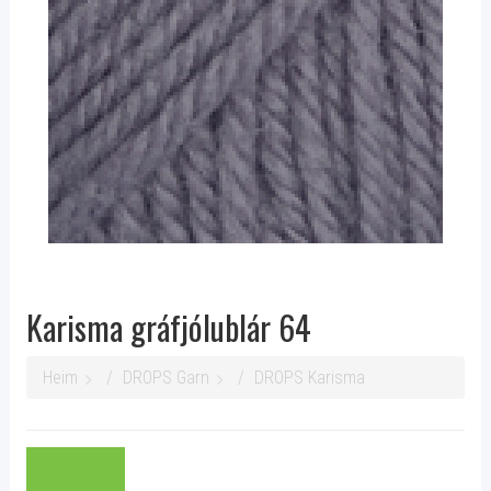
Karisma gráfjólublár 64
Heim
DROPS Garn
DROPS Karisma