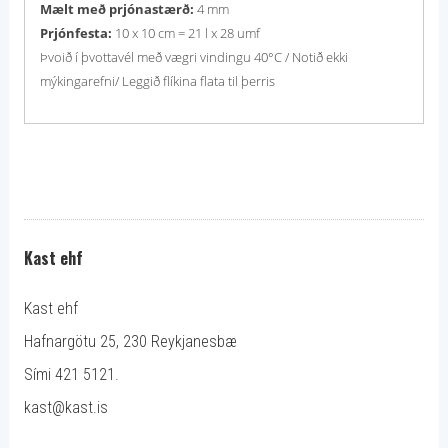
Mælt með prjónastærð:
4 mm
Prjónfesta:
10 x 10 cm = 21 l x 28 umf
Þvoið í þvottavél með vægri vindingu 40°C / Notið ekki
mýkingarefni/ Leggið flíkina flata til þerris
Kast ehf
Kast ehf
Hafnargötu 25, 230 Reykjanesbæ
Sími 421 5121.
kast@kast.is