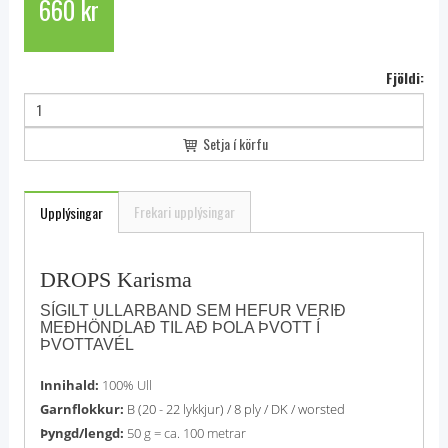
660 kr
Fjöldi:
Setja í körfu
Frekari upplýsingar
Upplýsingar
DROPS Karisma
SÍGILT ULLARBAND SEM HEFUR VERIÐ
MEÐHÖNDLAÐ TIL AÐ ÞOLA ÞVOTT Í
ÞVOTTAVÉL
Innihald:
100% Ull
Garnflokkur:
B (20 - 22 lykkjur) / 8 ply / DK / worsted
Þyngd/lengd:
50 g = ca. 100 metrar