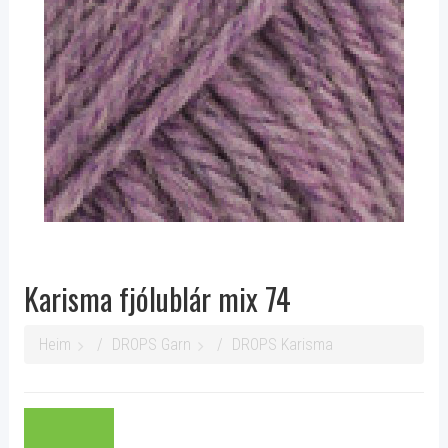
Karisma fjólublár mix 74
Heim
DROPS Garn
DROPS Karisma