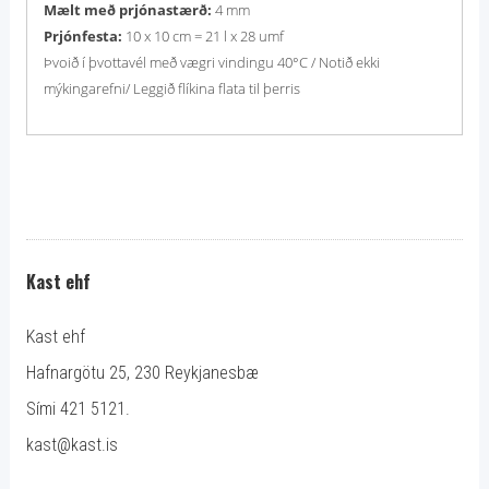
Mælt með prjónastærð:
4 mm
Prjónfesta:
10 x 10 cm = 21 l x 28 umf
Þvoið í þvottavél með vægri vindingu 40°C / Notið ekki
mýkingarefni/ Leggið flíkina flata til þerris
Kast ehf
Kast ehf
Hafnargötu 25, 230 Reykjanesbæ
Sími 421 5121.
kast@kast.is