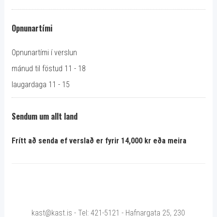
Opnunartími
Opnunartími í verslun
mánud til föstud 11 - 18
laugardaga 11 - 15
Sendum um allt land
Frítt að senda ef verslað er fyrir 14,000 kr eða meira
kast@kast.is - Tel: 421-5121 - Hafnargata 25, 230