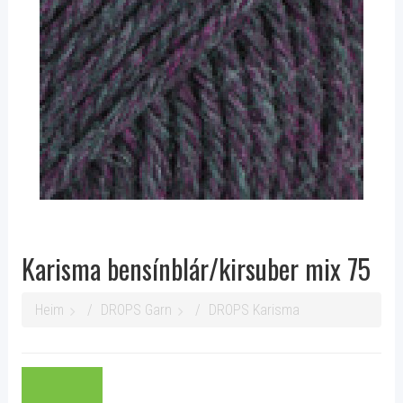
Karisma bensínblár/kirsuber mix 75
Heim
DROPS Garn
DROPS Karisma