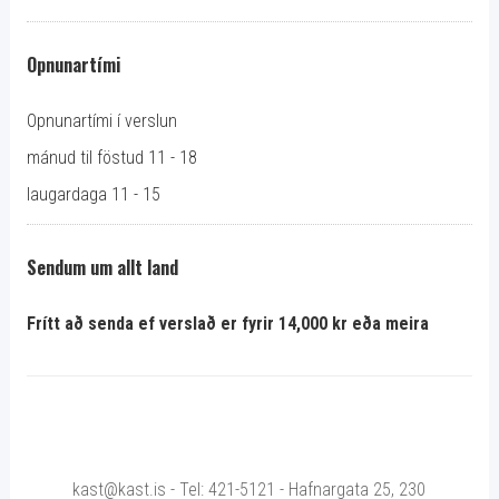
Opnunartími
Opnunartími í verslun
mánud til föstud 11 - 18
laugardaga 11 - 15
Sendum um allt land
Frítt að senda ef verslað er fyrir 14,000 kr eða meira
kast@kast.is - Tel: 421-5121 - Hafnargata 25, 230