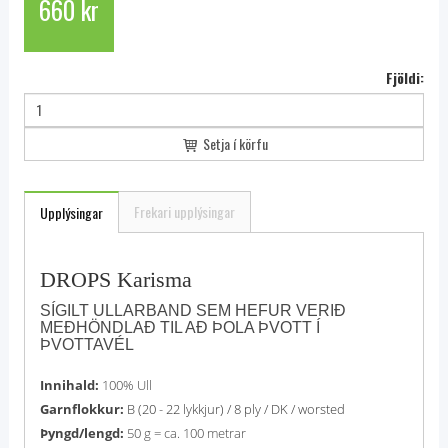
660 kr
Fjöldi:
Setja í körfu
Frekari upplýsingar
Upplýsingar
DROPS Karisma
SÍGILT ULLARBAND SEM HEFUR VERIÐ
MEÐHÖNDLAÐ TIL AÐ ÞOLA ÞVOTT Í
ÞVOTTAVÉL
Innihald:
100% Ull
Garnflokkur:
B (20 - 22 lykkjur) / 8 ply / DK / worsted
Þyngd/lengd:
50 g = ca. 100 metrar