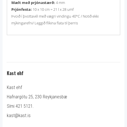
Mælt með prjónastærð:
4 mm
Prjónfesta:
10 x 10 cm = 21 l x 28 umf
Þvoið í þvottavél með vægri vindingu 40°C / Notið ekki
mýkingarefni/ Leggið flíkina flata til þerris
Kast ehf
Kast ehf
Hafnargötu 25, 230 Reykjanesbæ
Sími 421 5121.
kast@kast.is