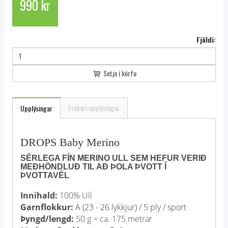
990 kr
Fjöldi:
Setja í körfu
Frekari upplýsingar
Upplýsingar
DROPS Baby Merino
SÉRLEGA FÍN MERINO ULL SEM HEFUR VERIÐ
MEÐHÖNDLUÐ TIL AÐ ÞOLA ÞVOTT Í
ÞVOTTAVÉL
Innihald:
100% Ull
Garnflokkur:
A (23 - 26 lykkjur) / 5 ply / sport
Þyngd/lengd:
50 g = ca. 175 metrar