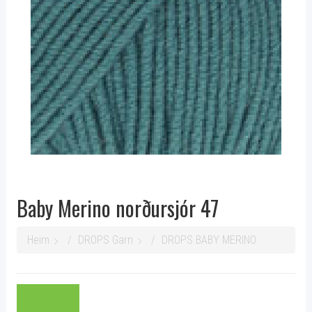
Baby Merino norðursjór 47
Heim
DROPS Garn
DROPS BABY MERINO