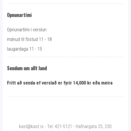
Opnunartími
Opnunartími í verslun
mánud til föstud 11 - 18
laugardaga 11 - 15
Sendum um allt land
Frítt að senda ef verslað er fyrir 14,000 kr eða meira
kast@kast.is - Tel: 421-5121 - Hafnargata 25, 230