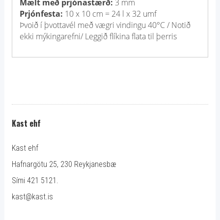
Mælt með prjónastærð:
3 mm
Prjónfesta:
10 x 10 cm = 24 l x 32 umf
Þvoið í þvottavél með vægri vindingu 40°C / Notið
ekki mýkingarefni/ Leggið flíkina flata til þerris
Kast ehf
Kast ehf
Hafnargötu 25, 230 Reykjanesbæ
Sími 421 5121.
kast@kast.is