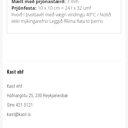
Mælt með prjónastærð:
3 mm
Prjónfesta:
10 x 10 cm = 24 l x 32 umf
Þvoið í þvottavél með vægri vindingu 40°C / Notið
ekki mýkingarefni/ Leggið flíkina flata til þerris
Kast ehf
Kast ehf
Hafnargötu 25, 230 Reykjanesbæ
Sími 421 5121.
kast@kast.is