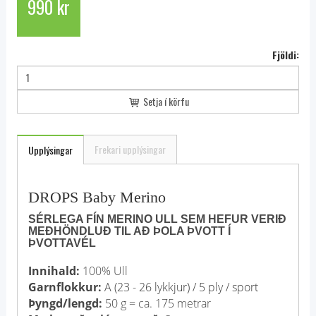
990 kr
Fjöldi:
Setja í körfu
Frekari upplýsingar
Upplýsingar
DROPS Baby Merino
SÉRLEGA FÍN MERINO ULL SEM HEFUR VERIÐ
MEÐHÖNDLUÐ TIL AÐ ÞOLA ÞVOTT Í
ÞVOTTAVÉL
Innihald:
100% Ull
Garnflokkur:
A (23 - 26 lykkjur) / 5 ply / sport
Þyngd/lengd:
50 g = ca. 175 metrar