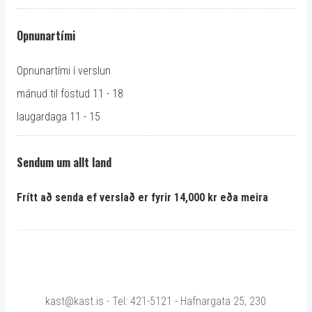
Opnunartími
Opnunartími í verslun
mánud til föstud 11 - 18
laugardaga 11 - 15
Sendum um allt land
Frítt að senda ef verslað er fyrir 14,000 kr eða meira
kast@kast.is - Tel: 421-5121 - Hafnargata 25, 230