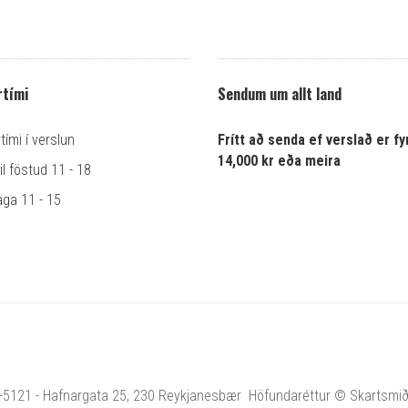
tími
Sendum um allt land
ími í verslun
Frítt að senda ef verslað er fyr
14,000 kr eða meira
l föstud 11 - 18
ga 11 - 15
1-5121 - Hafnargata 25, 230 Reykjanesbær Höfundaréttur © Skartsmiðja