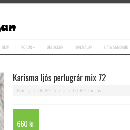
HEIM
VÖRUR
UM OKKUR
SKILMÁLAR
HAFA SAMBAND
Karisma ljós perlugrár mix 72
Heim
DROPS Garn
DROPS Karisma
660 kr