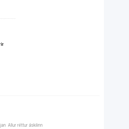
ir
n Allur réttur áskilinn