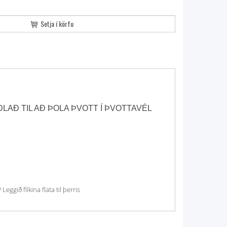
Setja í körfu
AÐ TIL AÐ ÞOLA ÞVOTT Í ÞVOTTAVÉL
ggið flíkina flata til þerris