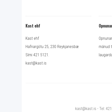
Kast ehf
Opnunar
Kast ehf
Opnunart
Hafnargötu 25, 230 Reykjanesbæ
mánud ti
Sími 421 5121.
laugarda
kast@kast.is
kast@kast.is - Tel: 42