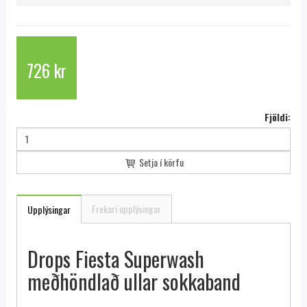
726 kr
Fjöldi:
Setja í körfu
Frekari upplýsingar
Upplýsingar
Drops Fiesta Superwash
meðhöndlað ullar sokkaband