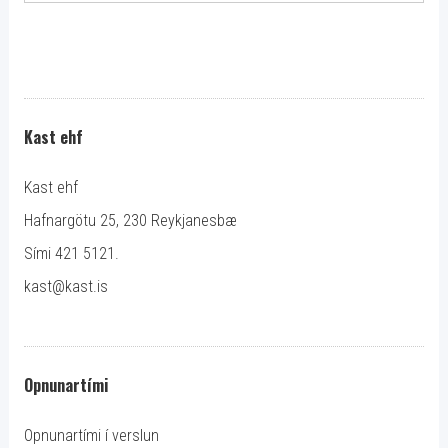
Kast ehf
Kast ehf
Hafnargötu 25, 230 Reykjanesbæ
Sími 421 5121.
kast@kast.is
Opnunartími
Opnunartími í verslun