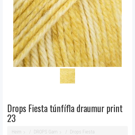
Drops Fiesta túnfífla draumur print
23
Heim
DROPS Garn
Drops Fiesta