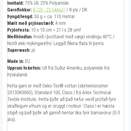
Innihald:
75% Ull, 25% Polyamide
Garnflokkur:
B (20 - 22 lykkjur
)
/ 8 ply / DK
Þyngd/lengd:
50 g = ca. 110 metrar
Mælt með prjónastærð:
4 mm
Prjónfesta:
10 x 10 cm = 21 l x 28 umf
Meðhöndlun
: Þvoið í þvottavél með vægri vindingu 40°C /
Notið ekki mýkingarefni/ Leggið flíkina flata til þerris
Superwash:
já
Made in:
EU
Uppruni hráefnis:
Ull frá Suður Ameríku, polyamide frá
Þýskalandi
Þetta garn er með Oeko-Tex® vottun (skírteinisnúmer
2013OK0060), Standard 100, Class I frá Aitex Technical
Textile Institute. Þetta þýðir að það hefur verið prófað fyrir
skaðlegum efnum og er öruggt í notkun. Class I er hæsta
stigið og það þýðir að garnið hentar líka fyrir barnavörur (0-3
ára).