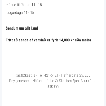
mánud til föstud 11 - 18
laugardaga 11 - 15
Sendum um allt land
Frítt að senda ef verslað er fyrir 14,000 kr eða meira
kast@kast.is - Tel: 421-5121 - Hafnargata 25, 230
Reykjanesbær Höfundaréttur © Skartsmiðjan Allur réttur
áskilinn