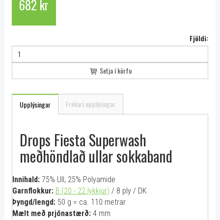
682 kr
Fjöldi:
Setja í körfu
Frekari upplýsingar
Upplýsingar
Drops Fiesta Superwash
meðhöndlað ullar sokkaband
Innihald:
75% Ull, 25% Polyamide
Garnflokkur:
B (20 - 22 lykkjur
)
/ 8 ply / DK
Þyngd/lengd:
50 g = ca. 110 metrar
Mælt með prjónastærð:
4 mm