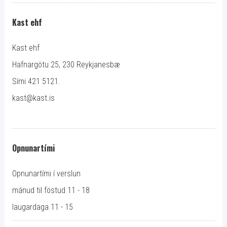
Kast ehf
Kast ehf
Hafnargötu 25, 230 Reykjanesbæ
Sími 421 5121.
kast@kast.is
Opnunartími
Opnunartími í verslun
mánud til föstud 11 - 18
laugardaga 11 - 15