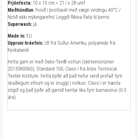
Prjónfesta:
10 x 10 cm = 21 l x 28 umf
Meðhöndlun
: Þvoið í þvottavél með vægri vindingu 40°C /
Notið ekki mýkingarefni/ Leggið flíkina flata til þerris
Superwash:
já
Made in:
EU
Uppruni hráefnis:
Ull frá Suður Ameríku, polyamide frá
Þýskalandi
Þetta garn er með Oeko-Tex® vottun (skírteinisnúmer
2013OK0060), Standard 100, Class I frá Aitex Technical
Textile Institute. Þetta þýðir að það hefur verið prófað fyrir
skaðlegum efnum og er öruggt í notkun. Class I er hæsta
stigið og það þýðir að garnið hentar líka fyrir barnavörur (0-3
ára).