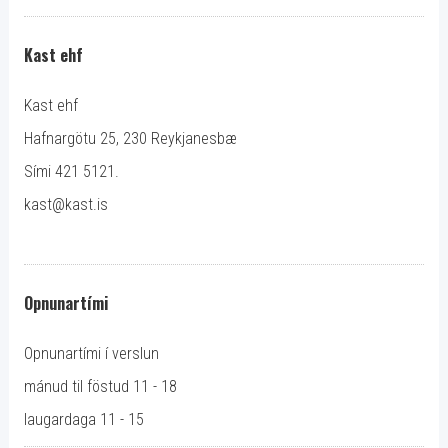
Kast ehf
Kast ehf
Hafnargötu 25, 230 Reykjanesbæ
Sími 421 5121.
kast@kast.is
Opnunartími
Opnunartími í verslun
mánud til föstud 11 - 18
laugardaga 11 - 15