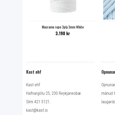
Macrame rope 3ply 3mm White
3.190 kr
Kast ehf
Opnunar
Kast ehf
Opnunart
Hafnargötu 25, 230 Reykjanesbæ
mánud ti
Sími 421 5121.
laugarda
kast@kast.is