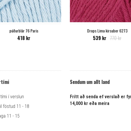
púðurblár 76 Paris
Drops Lima kirsuber 6273
418 kr
539 kr
770 kr
tími
Sendum um allt land
ími í verslun
Frítt að senda ef verslað er fyr
14,000 kr eða meira
l föstud 11 - 18
ga 11 - 15