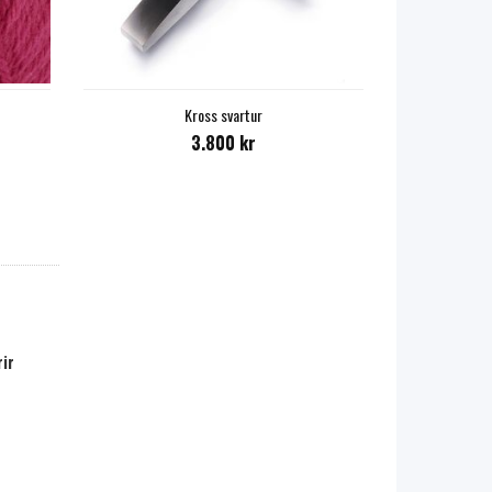
Kross svartur
3.800 kr
ir