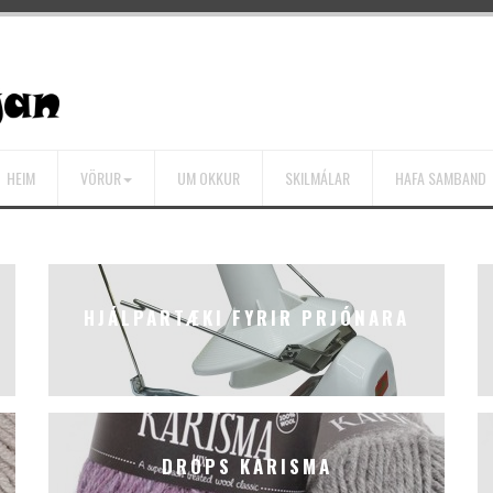
HEIM
VÖRUR
UM OKKUR
SKILMÁLAR
HAFA SAMBAND
A
HJÁLPARTÆKI FYRIR PRJÓNARA
DROPS KARISMA