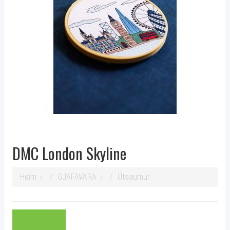
DMC London Skyline
Heim
GJAFAVARA
Útsaumur