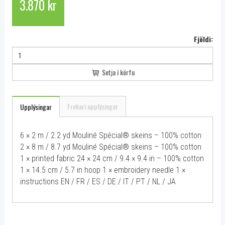
3.870 kr
Fjöldi:
Setja í körfu
Frekari upplýsingar
Upplýsingar
6 × 2 m / 2.2 yd Mouliné Spécial® skeins – 100% cotton
2 × 8 m / 8.7 yd Mouliné Spécial® skeins – 100% cotton
1 × printed fabric 24 × 24 cm / 9.4 × 9.4 in – 100% cotton
1 × 14.5 cm / 5.7 in hoop 1 × embroidery needle 1 ×
instructions EN / FR / ES / DE / IT / PT / NL / JA