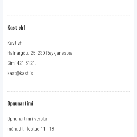
Kast ehf
Kast ehf
Hafnargötu 25, 230 Reykjanesbæ
Sími 421 5121.
kast@kast.is
Opnunartími
Opnunartími í verslun
mánud til föstud 11 - 18