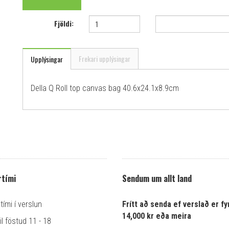
Fjöldi:
Frekari upplýsingar
Upplýsingar
Della Q Roll top canvas bag 40.6x24.1x8.9cm
tími
Sendum um allt land
ími í verslun
Frítt að senda ef verslað er fyr
14,000 kr eða meira
l föstud 11 - 18