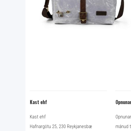
Kast ehf
Opnunar
Kast ehf
Opnunart
Hafnargötu 25, 230 Reykjanesbæ
mánud ti