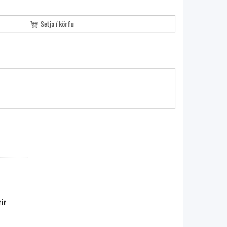
Setja í körfu
ir