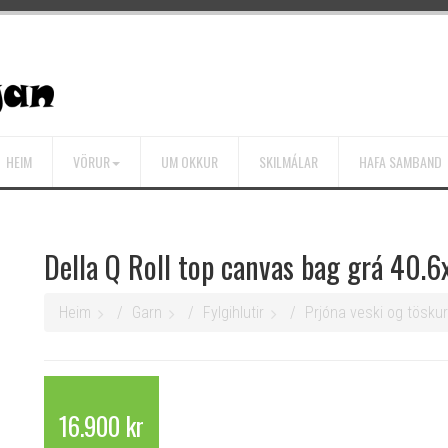
HEIM
VÖRUR
UM OKKUR
SKILMÁLAR
HAFA SAMBAND
Della Q Roll top canvas bag grá 40.
Heim
Garn
Fylgihlutir
Prjóna veski og töskur
16.900 kr