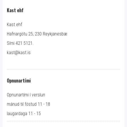
Kast ehf
Kast ehf
Hafnargötu 25, 230 Reykjanesbæ
Sími 421 5121.
kast@kast.is
Opnunartími
Opnunartími í verslun
mánud til föstud 11 - 18
laugardaga 11 - 15