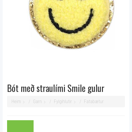
Bót með straulími Smile gulur
Heim
Garn
Fylgihlutir
Fatabætur