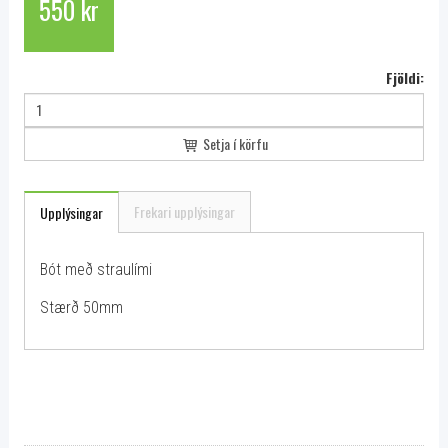
550 kr
Fjöldi:
Setja í körfu
Frekari upplýsingar
Upplýsingar
Bót með straulími
Stærð 50mm