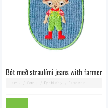
Bót með straulími jeans with farmer
Heim
Garn
Fylgihlutir
Fatabætur