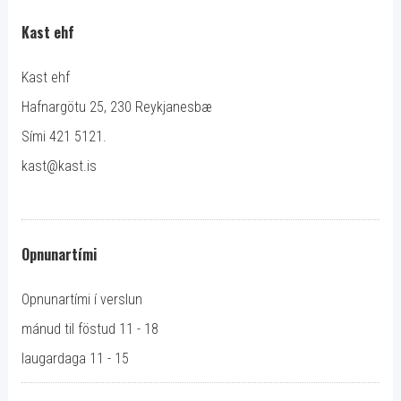
Kast ehf
Kast ehf
Hafnargötu 25, 230 Reykjanesbæ
Sími 421 5121.
kast@kast.is
Opnunartími
Opnunartími í verslun
mánud til föstud 11 - 18
laugardaga 11 - 15