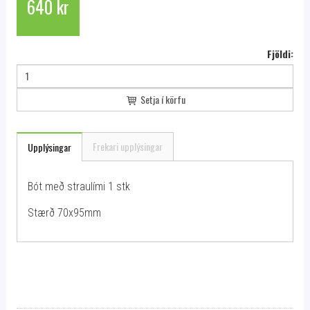
640 kr
Fjöldi:
Setja í körfu
Frekari upplýsingar
Upplýsingar
Bót með straulími 1 stk
Stærð 70x95mm