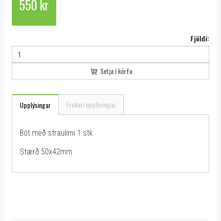
550 kr
Fjöldi:
Setja í körfu
Frekari upplýsingar
Upplýsingar
Bót með straulími 1 stk
Stærð 50x42mm