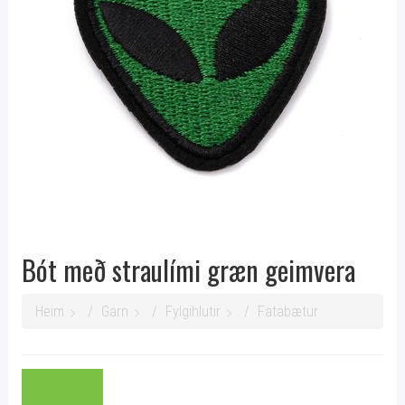
Bót með straulími græn geimvera
Heim
Garn
Fylgihlutir
Fatabætur