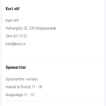
Kast ehf
Kast ehf
Hafnargötu 25, 230 Reykjanesbæ
Sími 421 5121.
kast@kast.is
Opnunartími
Opnunartími í verslun
mánud til föstud 11 - 18
laugardaga 11 - 15