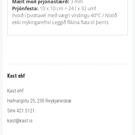
Mælt með prjónastærð:
3 mm
Prjónfesta:
10 x 10 cm = 24 l x 32 umf
Þvoið í þvottavél með vægri vindingu 40°C / Notið
ekki mýkingarefni/ Leggið flíkina flata til þerris
Kast ehf
Kast ehf
Hafnargötu 25, 230 Reykjanesbæ
Sími 421 5121.
kast@kast.is