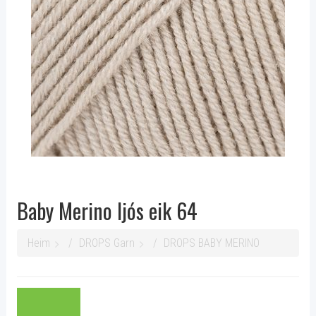
Baby Merino ljós eik 64
Heim
DROPS Garn
DROPS BABY MERINO