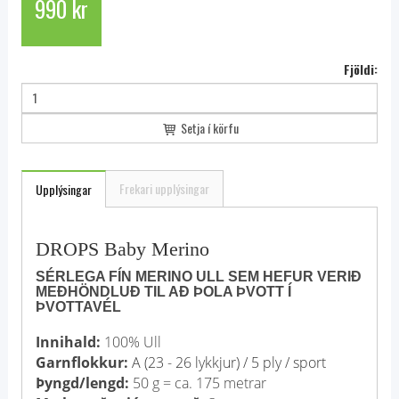
990 kr
Fjöldi:
Setja í körfu
Frekari upplýsingar
Upplýsingar
DROPS Baby Merino
SÉRLEGA FÍN MERINO ULL SEM HEFUR VERIÐ
MEÐHÖNDLUÐ TIL AÐ ÞOLA ÞVOTT Í
ÞVOTTAVÉL
Innihald:
100% Ull
Garnflokkur:
A (23 - 26 lykkjur) / 5 ply / sport
Þyngd/lengd:
50 g = ca. 175 metrar