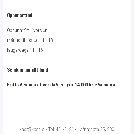
Opnunartími
Opnunartími í verslun
mánud til föstud 11 - 18
laugardaga 11 - 15
Sendum um allt land
Frítt að senda ef verslað er fyrir 14,000 kr eða meira
kast@kast.is - Tel: 421-5121 - Hafnargata 25, 230