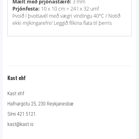
Mælt með prjónastærð:
3 mm
Prjónfesta:
10 x 10 cm = 24 l x 32 umf
Þvoið í þvottavél með vægri vindingu 40°C / Notið
ekki mýkingarefni/ Leggið flíkina flata til þerris
Kast ehf
Kast ehf
Hafnargötu 25, 230 Reykjanesbæ
Sími 421 5121.
kast@kast.is