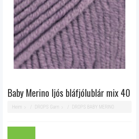
Baby Merino ljós bláfjólublár mix 40
Heim
DROPS Garn
DROPS BABY MERINO