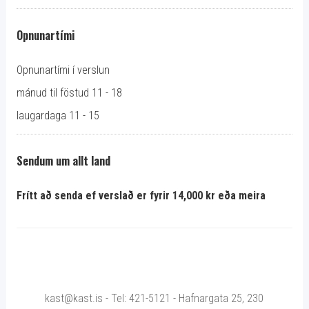
Opnunartími
Opnunartími í verslun
mánud til föstud 11 - 18
laugardaga 11 - 15
Sendum um allt land
Frítt að senda ef verslað er fyrir 14,000 kr eða meira
kast@kast.is - Tel: 421-5121 - Hafnargata 25, 230