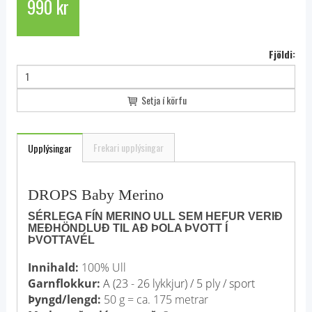
990 kr
Fjöldi:
Setja í körfu
Frekari upplýsingar
Upplýsingar
DROPS Baby Merino
SÉRLEGA FÍN MERINO ULL SEM HEFUR VERIÐ
MEÐHÖNDLUÐ TIL AÐ ÞOLA ÞVOTT Í
ÞVOTTAVÉL
Innihald:
100% Ull
Garnflokkur:
A (23 - 26 lykkjur) / 5 ply / sport
Þyngd/lengd:
50 g = ca. 175 metrar