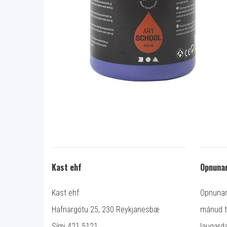
Kast ehf
Opnunar
Kast ehf
Opnunart
Hafnargötu 25, 230 Reykjanesbæ
mánud ti
Sími 421 5121.
laugarda