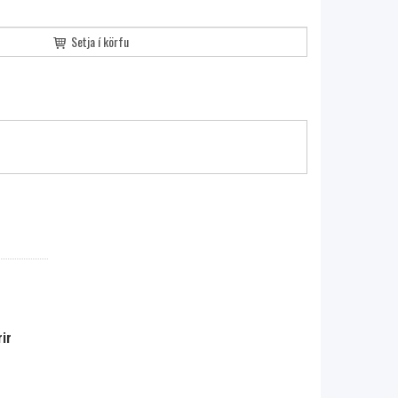
Setja í körfu
ir