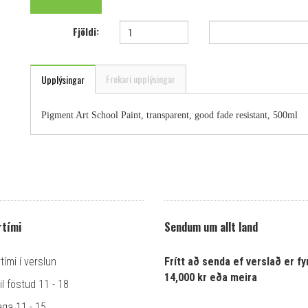
Fjöldi:
Frekari upplýsingar
Upplýsingar
Pigment Art School Paint, transparent, good fade resistant, 500ml
tími
Sendum um allt land
ími í verslun
Frítt að senda ef verslað er fyr
14,000 kr eða meira
l föstud 11 - 18
ga 11 - 15