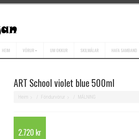
HEIM
VÖRUR
UM OKKUR
SKILMÁLAR
HAFA SAMBAND
ART School violet blue 500ml
Heim
Föndurvörur
MÁLNING
2.720 kr