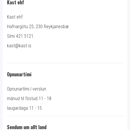
Kast ehf
Kast ehf
Hafnargötu 25, 230 Reykjanesbæ
Sími 421 5121.
kast@kast.is
Opnunartími
Opnunartími í verslun
mánud til föstud 11 - 18
laugardaga 11 - 15
Sendum um allt land