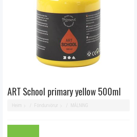
ART School primary yellow 500ml
Heim
Föndurvörur
MÁLNING