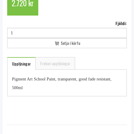
2.720 kr
Fjöldi:
Setja í körfu
Frekari upplýsingar
Upplýsingar
Pigment Art School Paint, transparent, good fade resistant,
500ml