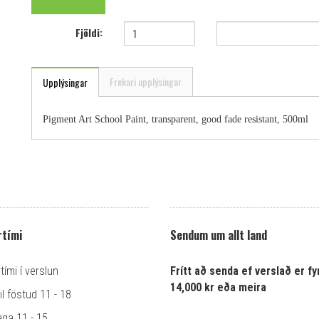
Fjöldi:
Frekari upplýsingar
Upplýsingar
Pigment Art School Paint, transparent, good fade resistant, 500ml
tími
Sendum um allt land
ími í verslun
Frítt að senda ef verslað er fyr
14,000 kr eða meira
l föstud 11 - 18
ga 11 - 15