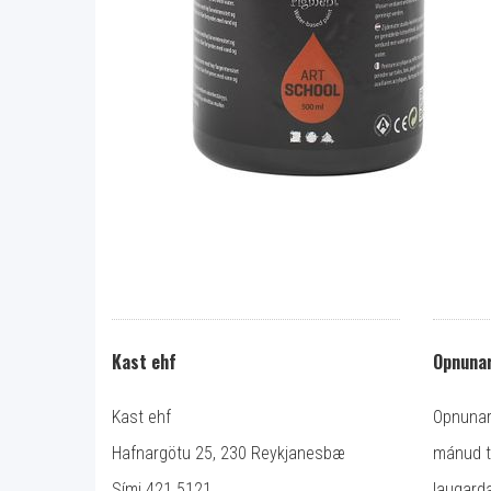
Kast ehf
Opnunar
Kast ehf
Opnunart
Hafnargötu 25, 230 Reykjanesbæ
mánud ti
Sími 421 5121.
laugarda