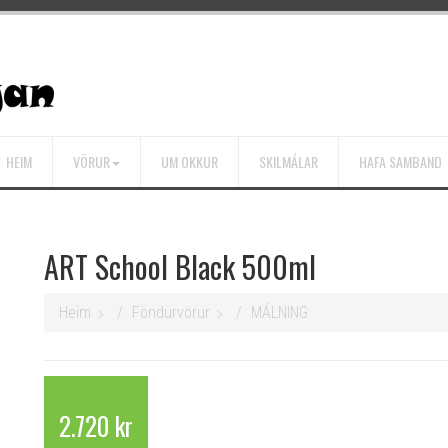
HEIM
VÖRUR
UM OKKUR
SKILMÁLAR
HAFA SAMBAND
ART School Black 500ml
Heim
Föndurvörur
MÁLNING
2.720 kr