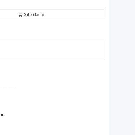
Setja í körfu
ir