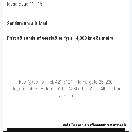
laugardaga 11 - 15
Sendum um allt land
Frítt að senda ef verslað er fyrir 14,000 kr eða meira
kast@kast.is - Tel: 421-5121 - Hafnargata 25, 230
Reykjanesbær Höfundaréttur © Skartsmiðjan Allur réttur
áskilinn
Vefsíðugerð & vefhönnun: Smartmedia