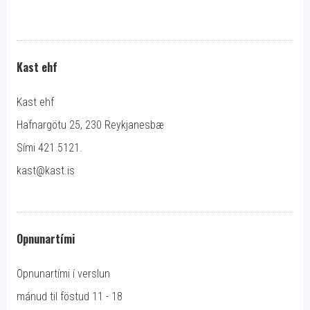
Kast ehf
Kast ehf
Hafnargötu 25, 230 Reykjanesbæ
Sími 421 5121.
kast@kast.is
Opnunartími
Opnunartími í verslun
mánud til föstud 11 - 18