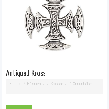
Antiqued Kross
Heim
Hálsmen
Krossar
Önnur hálsmen