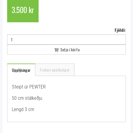
3.500 kr
Fjöldi:
Setja í körfu
Frekari upplýsingar
Upplýsingar
Steipt úr PEWTER
50 cm stálkeðju
Lengd 3 cm